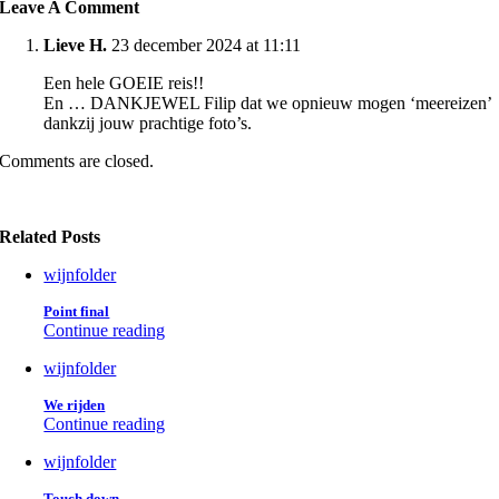
Leave A Comment
Lieve H.
23 december 2024 at 11:11
Een hele GOEIE reis!!
En … DANKJEWEL Filip dat we opnieuw mogen ‘meereizen’
dankzij jouw prachtige foto’s.
Comments are closed.
Related Posts
wijnfolder
Point final
Continue reading
wijnfolder
We rijden
Continue reading
wijnfolder
Touch down