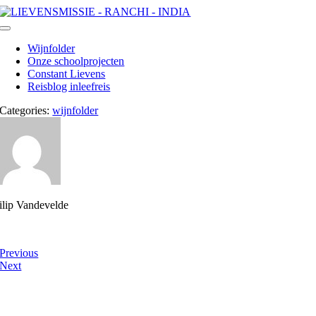
Ga
naar
Toggle
inhoud
Navigation
Wijnfolder
Onze schoolprojecten
Constant Lievens
Reisblog inleefreis
Categories:
wijnfolder
ilip Vandevelde
Previous
Next