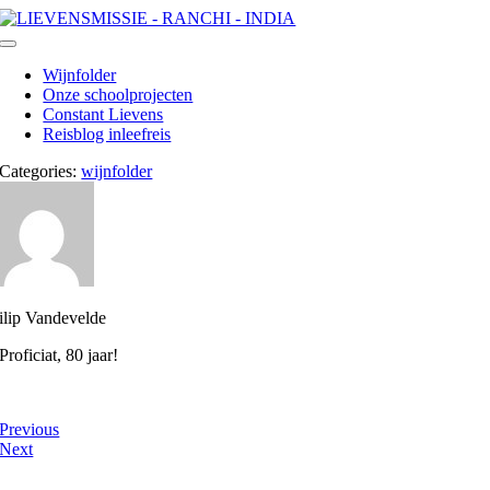
Ga
naar
Toggle
inhoud
Navigation
Wijnfolder
Onze schoolprojecten
Constant Lievens
Reisblog inleefreis
Categories:
wijnfolder
ilip Vandevelde
Proficiat, 80 jaar!
Previous
Next